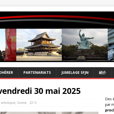
DHÉRER
PARTENARIATS
JUMELAGE SFJN
紹介
 vendredi 30 mai 2025
Des é
 artistique
,
Sumie
0
par m
proc