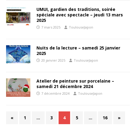
UMUI, gardien des traditions, soirée
spéciale avec spectacle – jeudi 13 mars
2025
7 mars 2025
ToulouseJapon
Nuits de la lecture – samedi 25 janvier
2025
20 janvier 2025
ToulouseJapon
Atelier de peinture sur porcelaine –
samedi 21 décembre 2024
7 décembre 2024
ToulouseJapon
«
1
…
3
4
5
…
16
»