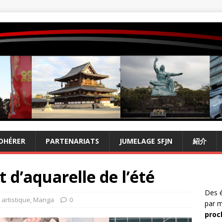
DHÉRER
PARTENARIATS
JUMELAGE SFJN
紹介
 d’aquarelle de l’été
Des é
 artistique
,
Manga
0
par m
proc