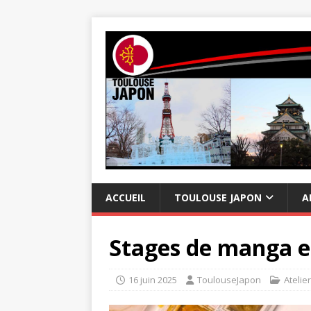
ACCUEIL
TOULOUSE JAPON
A
Stages de manga et
16 juin 2025
ToulouseJapon
Atelier