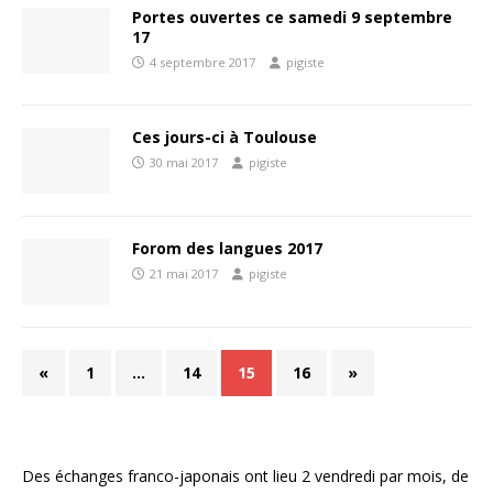
Portes ouvertes ce samedi 9 septembre
17
4 septembre 2017
pigiste
Ces jours-ci à Toulouse
30 mai 2017
pigiste
Forom des langues 2017
21 mai 2017
pigiste
«
1
…
14
15
16
»
Des échanges franco-japonais ont lieu 2 vendredi par mois, de