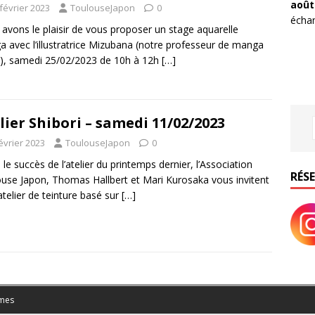
août
février 2023
ToulouseJapon
0
échan
avons le plaisir de vous proposer un stage aquarelle
 avec l’illustratrice Mizubana (notre professeur de manga
), samedi 25/02/2023 de 10h à 12h
[…]
lier Shibori – samedi 11/02/2023
évrier 2023
ToulouseJapon
0
 le succès de l’atelier du printemps dernier, l’Association
RÉS
use Japon, Thomas Hallbert et Mari Kurosaka vous invitent
atelier de teinture basé sur
[…]
mes