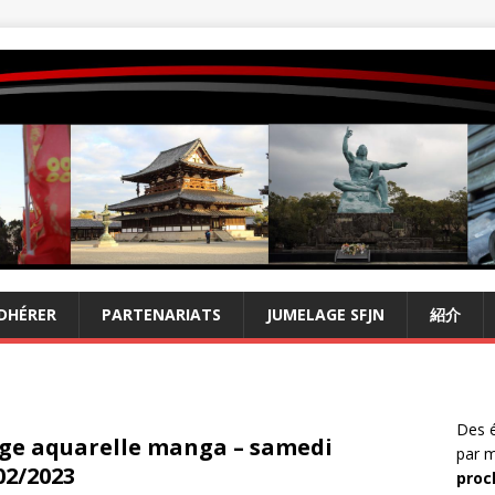
DHÉRER
PARTENARIATS
JUMELAGE SFJN
紹介
Des é
ge aquarelle manga – samedi
par m
02/2023
proc