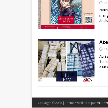
12 
Nous 
manga
Anaïs
Ate
1 f
Après
Toulo
à un 
Copyright © 2026 | Thème WordPress par
MH The