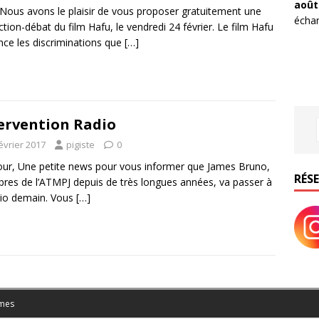
août
Nous avons le plaisir de vous proposer gratuitement une
échan
ction-débat du film Hafu, le vendredi 24 février. Le film Hafu
ce les discriminations que
[…]
ervention Radio
évrier 2017
pigiste
0
ur, Une petite news pour vous informer que James Bruno,
RÉS
es de l’ATMPJ depuis de très longues années, va passer à
dio demain. Vous
[…]
mes