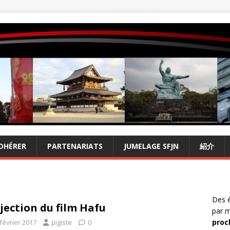
DHÉRER
PARTENARIATS
JUMELAGE SFJN
紹介
Des é
jection du film Hafu
par m
proc
février 2017
pigiste
0