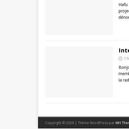
Hafu 
proje
dénon
Int
7 f
Bonjo
membr
la ra
Copyright © 2026 | Thème WordPress par
MH The